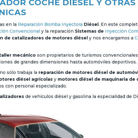
ADOR COCHE DIÉSEL Y OTRAS
NICAS
as en la
Reparación Bomba Inyectora
Diésel
. En este complet
ción Convencional
y la reparación
Sistemas de
Inyección Com
n de catalizadores de motores diésel
y nos encargamos a
C
taller mecánico
son propietarios de turismos convencionale
miones de grandes dimensiones hasta automóviles deportivos.
no sólo trabaja la
reparación de motores diésel de automóvi
tores diésel agrícolas
y
motores diésel de maquinaria de 
os con personal especializado.
talizadores
de vehículos diésel y gasolina la especialidad de Di