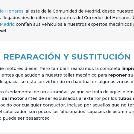
de Henares,
al este de la Comunidad de Madrid, desde nuestr
 llegados desde diferentes puntos del Corredor del Henares. 
Madrid
confían sus vehículos a nuestros expertos mecánicos p
sel
.
: REPARACIÓN Y SUSTITUCIÓN
de motores diésel. Pero también realizamos la completa
limpi
lientes que acuden a nuestro taller mecánico para
reponer su
 desgracia, se está convirtiendo en habitual en algunas zonas 
o fundamental de un automóvil; ya que se trata de aquel ele
s del motor
antes de ser expulsados al exterior por los
tubos 
ocido por cualquier conductor, incluso por aquellos que no t
catalizador, son pocos los ‘aficionados’ capaces de asumir u
do puede ser desastroso.