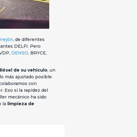
rrejón
, de diferentes
cantes DELFI. Pero
 VDP,
DENSO
, BRYCE,
diésel de su vehículo
, un
lo más ajustado posible.
 colaboramos con
 Eso sí la rapidez del
aller mecánico ha sido
 la
limpieza de