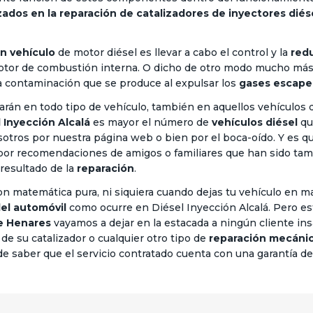
izados en la reparación de catalizadores de inyectores diés
un vehículo
de motor diésel es llevar a cabo el control y la
red
otor de combustión interna. O dicho de otro modo mucho más
a contaminación que se produce al expulsar los
gases escape 
zarán en todo tipo de vehículo, también en aquellos vehículos
 Inyección Alcalá
es mayor el número de
vehículos diésel
qu
otros por nuestra página web o bien por el boca-oído. Y es q
or recomendaciones de amigos o familiares que han sido tam
esultado de la
reparación
.
n matemática pura, ni siquiera cuando dejas tu vehículo en m
del automóvil
como ocurre en Diésel Inyección Alcalá. Pero es
de Henares
vayamos a dejar en la estacada a ningún cliente in
n de su catalizador o cualquier otro tipo de
reparación mecáni
d de saber que el servicio contratado cuenta con una garantía 