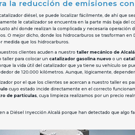
ara la reducción de emisiones co
catalizador diésel, se puede localizar fácilmente, de ahí que 
amente le catalizador se encuentra en la parte más baja del c
s justo ahí donde realizan la complicada y necesaria operación 
dos. O mejor dicho, donde los hidrocarburos se trasforman en
 medida que los hidrocarburos.
 nuestros clientes acuden a nuestro
taller mecánico de Alcal
 taller para colocar un
catalizador gasolina nuevo
o un
cata
que la vida útil del catalizador que ya tiene su vehículo se pu
ededor de 120.000 kilómetros. Aunque, lógicamente, dependerá
zador por el que los clientes se acercan a nuestro taller es par
culo
cuyo estado incide directamente en el correcto funcionami
ltro de partículas
, cuya limpieza realizamos por un precio rea
en a Diésel Inyección Alcalá porque han detectado que algo fal