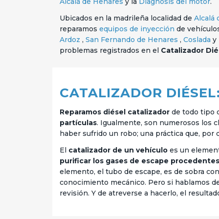
Alcalá de Henares
y la
Diagnosis del motor
.
Ubicados en la madrileña localidad de
Alcalá 
reparamos
equipos de inyección
de vehículos
Ardoz
,
San Fernando de Henares
,
Coslada
y
problemas registrados en el
Catalizador Dié
CATALIZADOR DIÉSEL
Reparamos diésel catalizador
de todo tipo 
partículas
. Igualmente, son numerosos los c
haber sufrido un robo; una práctica que, por
El
catalizador de un vehículo
es un element
purificar los gases de escape procedente
elemento, el tubo de escape, es de sobra con
conocimiento mecánico. Pero si hablamos del 
revisión. Y de atreverse a hacerlo, el resulta