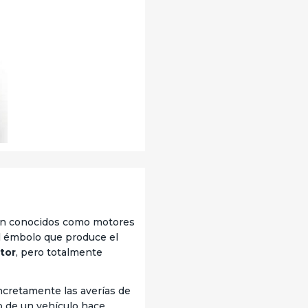
ién conocidos como motores
l émbolo que produce el
tor
, pero totalmente
cretamente las averías de
o de un vehículo hace