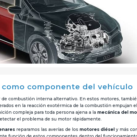
r como componente del vehículo
de combustión interna alternativo. En estos motores, tamb
nerados en la reacción exotérmica de la combustión empujan e
nición compleja para toda persona ajena a la
mecánica del mo
detectar el problema de su motor rápidamente.
Henares
reparamos las averías de los
motores diésel
y más con
tante función de estos componentes dentro del funcionamient