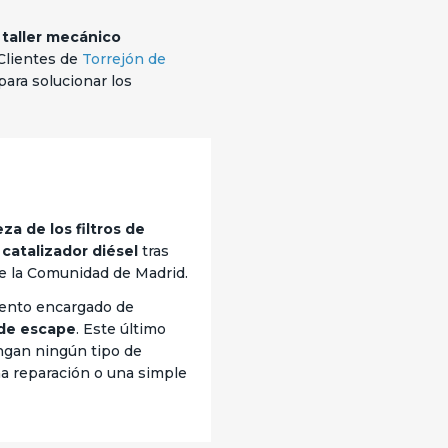
o
taller mecánico
Clientes de
Torrejón de
ara solucionar los
eza de los filtros de
 catalizador diésel
tras
de la Comunidad de Madrid.
mento encargado de
de escape
. Este último
engan ningún tipo de
na reparación o una simple