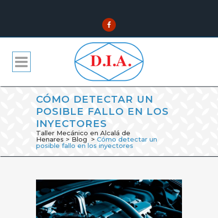
CÓMO DETECTAR UN
POSIBLE FALLO EN LOS
INYECTORES
Taller Mecánico en Alcalá de
Henares
>
Blog
>
Cómo detectar un
posible fallo en los inyectores