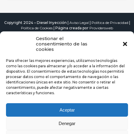
Copyright 2024 – Diesel Inyección |
Aviso Legal
|
Política de Privacidad
|
Política de Cookies
| Página creada por
Providersweb
Cambio de Correas de Distribución
Catalizador Diésel
Gestionar el
consentimiento de las
Reparación de Bomba Inyectora
cookies
Repuestos de Coches en Alcalá de Henares
Para ofrecer las mejores experiencias, utilizamos tecnologías
como las cookies para almacenar y/o acceder a la información del
Repuestos de Coches en Torrejón de Ardoz
Revisión Pre-ITV
dispositivo. El consentimiento de estas tecnologías nos permitirá
procesar datos como el comportamiento de navegación o las
Reparación Motores Díesel en Gudalajara
identificaciones únicas en este sitio. No consentir o retirar el
consentimiento, puede afectar negativamente a ciertas
Reparación Motores Diésel Azuqueca de Henares
características y funciones.
Reparación de Motores Rivas
Reparación de Motores Arganda del Rey
Aceptar
Descarbonización de Motores Guadalajara
Descarbonización de Motores Azuqueca de Henares
Denegar
Descarbonización de Motores Arganda del Rey