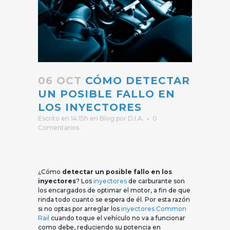
06 OCT
CÓMO DETECTAR
UN POSIBLE FALLO EN
LOS INYECTORES
Escrito en 14:15h
en
Blog
por
D.I.A.
0
Comentarios
¿Cómo
detectar un posible fallo en los
inyectores
? Los
inyectores
de carburante son
los encargados de optimar el motor, a fin de que
rinda todo cuanto se espera de él. Por esta razón
si no optas por arreglar los
inyectores Common
Rail
cuando toque el vehículo no va a funcionar
como debe, reduciendo su potencia en