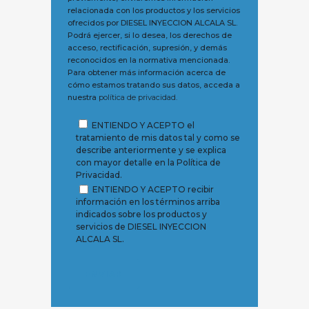
relacionada con los productos y los servicios
ofrecidos por DIESEL INYECCION ALCALA SL.
Podrá ejercer, si lo desea, los derechos de
acceso, rectificación, supresión, y demás
reconocidos en la normativa mencionada.
Para obtener más información acerca de
cómo estamos tratando sus datos, acceda a
nuestra
política de privacidad.
ENTIENDO Y ACEPTO el
tratamiento de mis datos tal y como se
describe anteriormente y se explica
con mayor detalle en la Política de
Privacidad.
ENTIENDO Y ACEPTO recibir
información en los términos arriba
indicados sobre los productos y
servicios de DIESEL INYECCION
ALCALA SL.