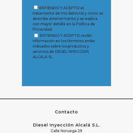
ENTIENDO Y ACEPTO el
tratamiento de mis datos tal y como se
describe anteriormente y se explica
con mayor detalle en la Política de
Privacidad.
ENTIENDO Y ACEPTO recibir
información en los términos arriba
indicados sobre los productos y
servicios de DIESEL INYECCION
ALCALA SL.
Contacto
Diesel Inyección Alcalá S.L.
Calle Noruega 29