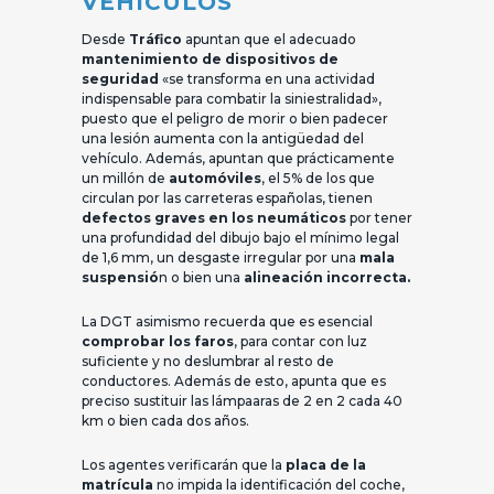
VEHÍCULOS
Desde
Tráfico
apuntan que el adecuado
mantenimiento de dispositivos de
seguridad
«se transforma en una actividad
indispensable para combatir la siniestralidad»,
puesto que el peligro de morir o bien padecer
una lesión aumenta con la antigüedad del
vehículo. Además, apuntan que prácticamente
un millón de
automóviles
, el 5% de los que
circulan por las carreteras españolas, tienen
defectos graves en los neumáticos
por tener
una profundidad del dibujo bajo el mínimo legal
de 1,6 mm, un desgaste irregular por una
mala
suspensió
n o bien una
alineación incorrecta.
La DGT asimismo recuerda que es esencial
comprobar los faros
, para contar con luz
suficiente y no deslumbrar al resto de
conductores. Además de esto, apunta que es
preciso sustituir las lámpaaras de 2 en 2 cada 40
km o bien cada dos años.
Los agentes verificarán que la
placa de la
matrícula
no impida la identificación del coche,