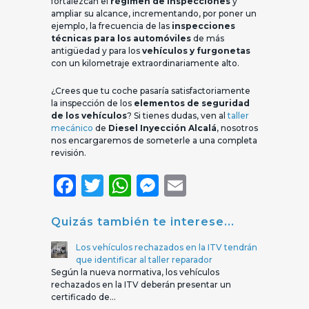
fortalezcan el
régimen de inspecciones
y
ampliar su alcance, incrementando, por poner un
ejemplo, la frecuencia de las
inspecciones
técnicas para los automóviles
de más
antigüedad y para los
vehículos y furgonetas
con un kilometraje extraordinariamente alto.
¿Crees que tu coche pasaría satisfactoriamente
la inspección de los
elementos de seguridad
de los vehículos
? Si tienes dudas, ven al
taller
mecánico
de
Diesel Inyección Alcalá
, nosotros
nos encargaremos de someterle a una completa
revisión.
Facebook
Twitter
WhatsApp
Messenger
Email
Quizás también te interese...
Los vehículos rechazados en la ITV tendrán
que identificar al taller reparador
Según la nueva normativa, los vehículos
rechazados en la ITV deberán presentar un
certificado de…