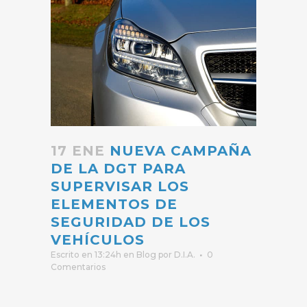
17 ENE
NUEVA CAMPAÑA
DE LA DGT PARA
SUPERVISAR LOS
ELEMENTOS DE
SEGURIDAD DE LOS
VEHÍCULOS
Escrito en 13:24h
en
Blog
por
D.I.A.
0
Comentarios