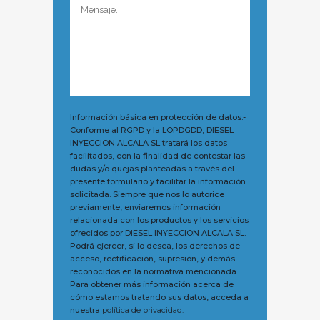
Información básica en protección de datos.-
Conforme al RGPD y la LOPDGDD, DIESEL
INYECCION ALCALA SL tratará los datos
facilitados, con la finalidad de contestar las
dudas y/o quejas planteadas a través del
presente formulario y facilitar la información
solicitada. Siempre que nos lo autorice
previamente, enviaremos información
relacionada con los productos y los servicios
ofrecidos por DIESEL INYECCION ALCALA SL.
Podrá ejercer, si lo desea, los derechos de
acceso, rectificación, supresión, y demás
reconocidos en la normativa mencionada.
Para obtener más información acerca de
cómo estamos tratando sus datos, acceda a
nuestra
política de privacidad.